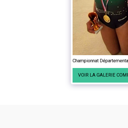
Championnat Départemental 
VOIR LA GALERIE COM
Gymnastique Evolution Morteau
Droits d'auteur © 2026 Tous droits réservés
Propulsé par
SITE123
-
Créer un site internet