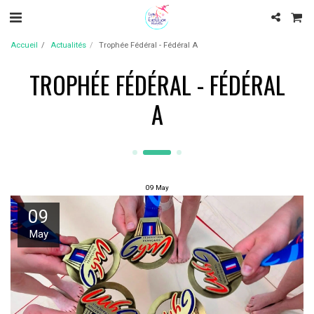
Accueil
Actualités
Trophée Fédéral - Fédéral A
TROPHÉE FÉDÉRAL - FÉDÉRAL
A
09
May
09
May